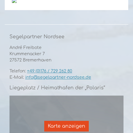
Previous
Next
Segelpartner Nordsee
André Freibote
Krummenacker 7
27572 Bremerhaven
Telefon:
+49 (0)176 / 729 262 80
E-Mail:
info@segelpartner-nordsee.de
Liegeplatz / Heimathafen der „Polaris“
Karte anzeigen